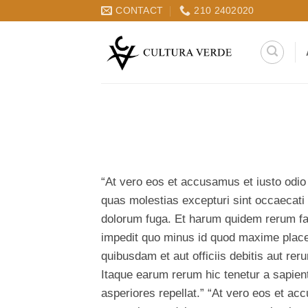
Μετάβαση
CONTACT
210 2402020
στο
περιεχόμενο
“At vero eos et accusamus et iusto odio 
quas molestias excepturi sint occaecati c
dolorum fuga. Et harum quidem rerum faci
impedit quo minus id quod maxime plac
quibusdam et aut officiis debitis aut re
Itaque earum rerum hic tenetur a sapient
asperiores repellat.” “At vero eos et ac