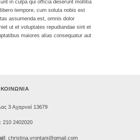
nt in culpa qui officia deserunt mollitia
 libero tempore, cum soluta nobis est
ptas assumenda est, omnis dolor
et ut et voluptates repudiandae sint et
uptatibus maiores alias consequatur aut
ΙΚΟΙΝΩΝΙΑ
ας 3 Αχαρναί 13679
: 210 2402020
il
: christina.vrontani@gmail.com