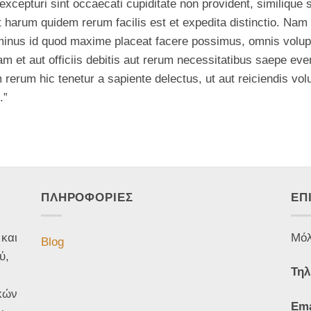
xcepturi sint occaecati cupiditate non provident, similique su
t harum quidem rerum facilis est et expedita distinctio. Nam
o minus id quod maxime placeat facere possimus, omnis volu
et aut officiis debitis aut rerum necessitatibus saepe eveni
rerum hic tenetur a sapiente delectus, ut aut reiciendis vol
.”
ΠΛΗΡΟΦΟΡΙΕΣ
ΕΠ
 και
Μόλ
Blog
ύ,
Τηλ
κών
Ema