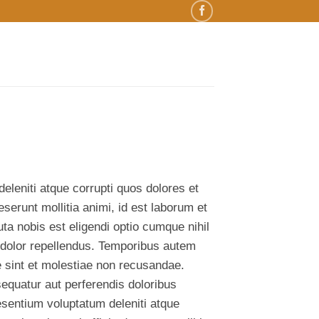
eleniti atque corrupti quos dolores et
eserunt mollitia animi, id est laborum et
ta nobis est eligendi optio cumque nihil
dolor repellendus. Temporibus autem
e sint et molestiae non recusandae.
sequatur aut perferendis doloribus
esentium voluptatum deleniti atque