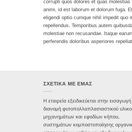
corrupti quos dolores et quas molestias e
animi, id est laborum et dolorum fuga. E
eligendi optio cumque nihil impedit qu
repellendus. Temporibus autem quibusdam 
molestiae non recusandae. Itaque earum 
perferendis doloribus asperiores repellat
ΣΧΕΤΙΚΑ ΜΕ ΕΜΑΣ
Η εταιρεία εξειδικεύεται στην εισαγωγή
διανομή φυτοπολλαπλασιαστικού υλικο
μηχανημάτων και εφοδίων κήπου,
συστημάτων κομποστοποίησης οργανι