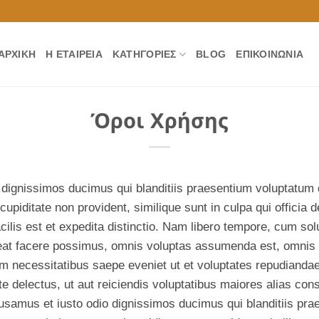
ΑΡΧΙΚΉ
Η ΕΤΑΙΡΕΊΑ
ΚΑΤΗΓΟΡΊΕΣ
BLOG
ΕΠΙΚΟΙΝΩΝΊΑ
Όροι Χρήσης
dignissimos ducimus qui blanditiis praesentium voluptatum d
upiditate non provident, similique sunt in culpa qui officia d
lis est et expedita distinctio. Nam libero tempore, cum solu
eat facere possimus, omnis voluptas assumenda est, omnis 
rum necessitatibus saepe eveniet ut et voluptates repudianda
e delectus, ut aut reiciendis voluptatibus maiores alias con
cusamus et iusto odio dignissimos ducimus qui blanditiis pra