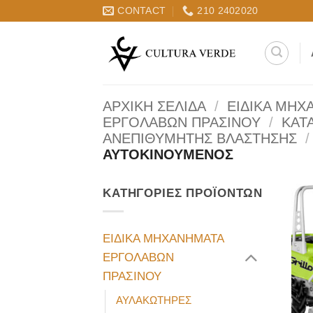
Μετάβαση
CONTACT
210 2402020
στο
περιεχόμενο
ΑΡΧΙΚΉ ΣΕΛΊΔΑ
/
ΕΙΔΙΚΑ ΜΗΧ
ΕΡΓΟΛΑΒΩΝ ΠΡΑΣΙΝΟΥ
/
ΚΑΤ
ΑΝΕΠΙΘΥΜΗΤΗΣ ΒΛΑΣΤΗΣΗΣ
/
ΑΥΤΟΚΙΝΟΥΜΕΝΟΣ
ΚΑΤΗΓΟΡΊΕΣ ΠΡΟΪΌΝΤΩΝ
ΕΙΔΙΚΑ ΜΗΧΑΝΗΜΑΤΑ
ΕΡΓΟΛΑΒΩΝ
ΠΡΑΣΙΝΟΥ
ΑΥΛΑΚΩΤΗΡΕΣ