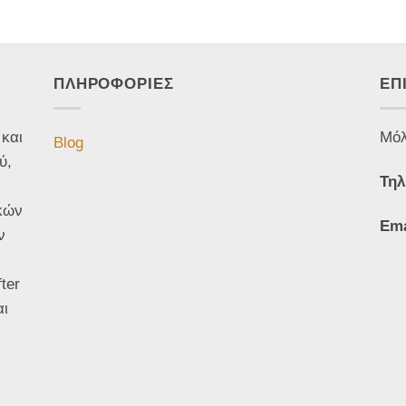
ΠΛΗΡΟΦΟΡΙΕΣ
ΕΠ
 και
Μόλ
Blog
ύ,
Τηλ
κών
Ema
ν
ter
αι