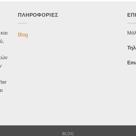
ΠΛΗΡΟΦΟΡΙΕΣ
ΕΠ
 και
Μόλ
Blog
ύ,
Τηλ
κών
Ema
ν
ter
αι
BLOG