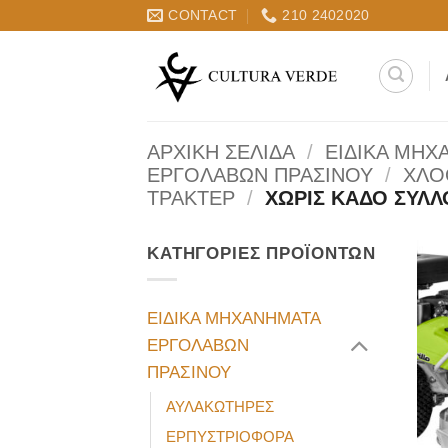
Μετάβαση
CONTACT
210 2402020
στο
περιεχόμενο
ΑΡΧΙΚΉ ΣΕΛΊΔΑ
/
ΕΙΔΙΚΑ ΜΗΧ
ΕΡΓΟΛΑΒΩΝ ΠΡΑΣΙΝΟΥ
/
ΧΛΟ
ΤΡΑΚΤΕΡ
/
ΧΩΡΙΣ ΚΑΔΟ ΣΥΛΛ
ΚΑΤΗΓΟΡΊΕΣ ΠΡΟΪΌΝΤΩΝ
ΕΙΔΙΚΑ ΜΗΧΑΝΗΜΑΤΑ
ΕΡΓΟΛΑΒΩΝ
ΠΡΑΣΙΝΟΥ
ΑΥΛΑΚΩΤΗΡΕΣ
ΕΡΠΥΣΤΡΙΟΦΟΡΑ