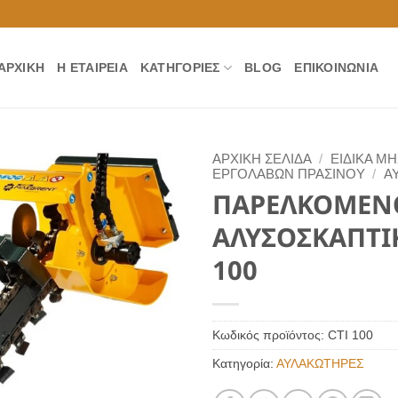
ΑΡΧΙΚΉ
Η ΕΤΑΙΡΕΊΑ
ΚΑΤΗΓΟΡΊΕΣ
BLOG
ΕΠΙΚΟΙΝΩΝΊΑ
ΑΡΧΙΚΉ ΣΕΛΊΔΑ
/
ΕΙΔΙΚΑ Μ
ΕΡΓΟΛΑΒΩΝ ΠΡΑΣΙΝΟΥ
/
Α
ΠΑΡΕΛΚΟΜΕΝ
ΑΛΥΣΟΣΚΑΠΤΙ
100
Κωδικός προϊόντος:
CTI 100
Κατηγορία:
ΑΥΛΑΚΩΤΗΡΕΣ