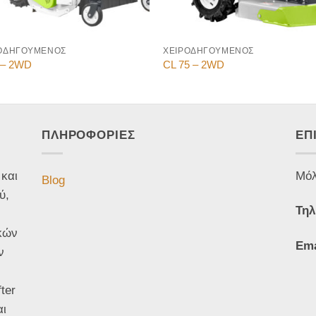
ΟΔΗΓΟΥΜΕΝΟΣ
ΧΕΙΡΟΔΗΓΟΥΜΕΝΟΣ
 – 2WD
CL 75 – 2WD
ΠΛΗΡΟΦΟΡΙΕΣ
ΕΠ
 και
Μόλ
Blog
ύ,
Τηλ
κών
Ema
ν
ter
αι