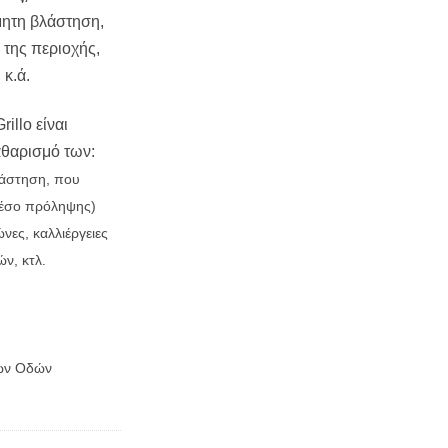
μητη βλάστηση,
 της περιοχής,
 κ.ά.
illo είναι
αθαρισμό των:
λάστηση, που
(μέσο πρόληψης)
νες, καλλιέργειες
ν, κτλ.
κών Οδών