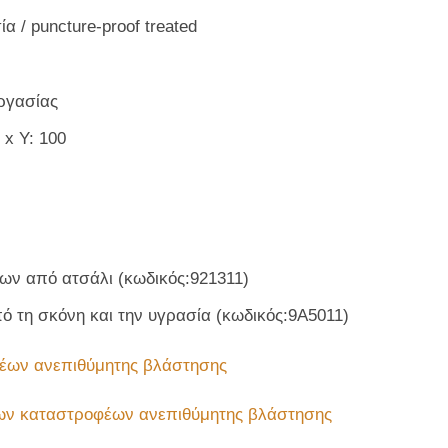
α / puncture-proof treated
ργασίας
 x Υ: 100
κων από ατσάλι (κωδικός:921311)
ό τη σκόνη και την υγρασία (κωδικός:9Α5011)
έων ανεπιθύμητης βλάστησης
ων καταστροφέων ανεπιθύμητης βλάστησης