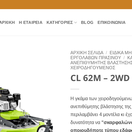
ΑΡΧΙΚΉ
Η ΕΤΑΙΡΕΊΑ
ΚΑΤΗΓΟΡΊΕΣ
BLOG
ΕΠΙΚΟΙΝΩΝΊΑ
ΑΡΧΙΚΉ ΣΕΛΊΔΑ
/
ΕΙΔΙΚΑ Μ
ΕΡΓΟΛΑΒΩΝ ΠΡΑΣΙΝΟΥ
/
Κ
ΑΝΕΠΙΘΥΜΗΤΗΣ ΒΛΑΣΤΗΣΗ
ΧΕΙΡΟΔΗΓΟΥΜΕΝΟΣ
CL 62M – 2WD
Η γκάμα των χειροδηγούμεν
ανεπιθύμητης βλάστησης της 
περιλαμβάνει 4 μοντέλα κι έχ
δυνατότητα να
“σκαρφαλών
οποιουδήποτε τύπου εδάφ