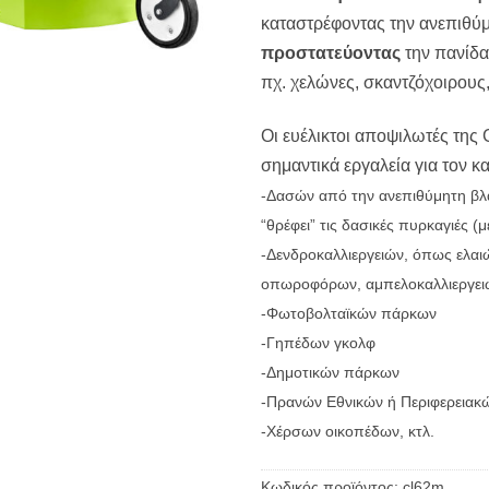
καταστρέφοντας την ανεπιθύ
προστατεύοντας
την πανίδα
πχ. χελώνες, σκαντζόχοιρους,
Οι ευέλικτοι αποψιλωτές της Gr
σημαντικά εργαλεία για τον κ
-Δασών από την ανεπιθύμητη β
“θρέφει” τις δασικές πυρκαγιές 
-Δενδροκαλλιεργειών, όπως ελαιώ
οπωροφόρων, αμπελοκαλλιεργειώ
-Φωτοβολταϊκών πάρκων
-Γηπέδων γκολφ
-Δημοτικών πάρκων
-Πρανών Εθνικών ή Περιφερεια
-Χέρσων οικοπέδων, κτλ.
Κωδικός προϊόντος:
cl62m