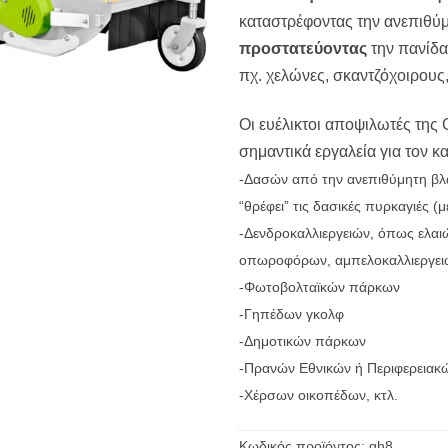
καταστρέφοντας την ανεπιθύ
προστατεύοντας
την πανίδα
πχ. χελώνες, σκαντζόχοιρους,
Οι ευέλικτοι αποψιλωτές της Gr
σημαντικά εργαλεία για τον κ
-Δασών από την ανεπιθύμητη β
“θρέφει” τις δασικές πυρκαγιές 
-Δενδροκαλλιεργειών, όπως ελαιώ
οπωροφόρων, αμπελοκαλλιεργειώ
-Φωτοβολταϊκών πάρκων
-Γηπέδων γκολφ
-Δημοτικών πάρκων
-Πρανών Εθνικών ή Περιφερεια
-Χέρσων οικοπέδων, κτλ.
Κωδικός προϊόντος:
gh8