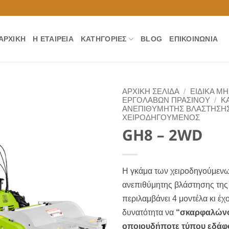
ΑΡΧΙΚΉ
Η ΕΤΑΙΡΕΊΑ
ΚΑΤΗΓΟΡΊΕΣ
BLOG
ΕΠΙΚΟΙΝΩΝΊΑ
ΑΡΧΙΚΉ ΣΕΛΊΔΑ
/
ΕΙΔΙΚΑ Μ
ΕΡΓΟΛΑΒΩΝ ΠΡΑΣΙΝΟΥ
/
Κ
ΑΝΕΠΙΘΥΜΗΤΗΣ ΒΛΑΣΤΗΣΗ
ΧΕΙΡΟΔΗΓΟΥΜΕΝΟΣ
GH8 – 2WD
Η γκάμα των χειροδηγούμεν
ανεπιθύμητης βλάστησης της 
περιλαμβάνει 4 μοντέλα κι έχ
δυνατότητα να
“σκαρφαλών
οποιουδήποτε τύπου εδάφ