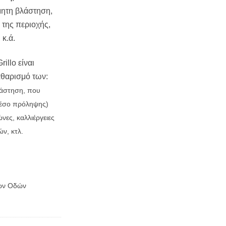
μητη βλάστηση,
 της περιοχής,
 κ.ά.
illo είναι
αθαρισμό των:
λάστηση, που
(μέσο πρόληψης)
νες, καλλιέργειες
ν, κτλ.
κών Οδών