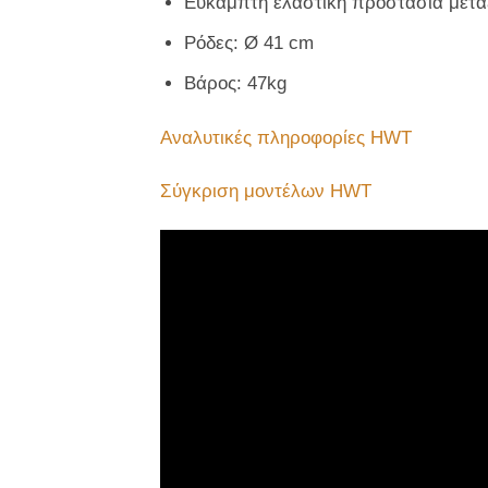
Εύκαμπτη ελαστική προστασία μετα
Ρόδες: Ø 41 cm
Βάρος: 47kg
Αναλυτικές πληροφορίες HWT
Σύγκριση μοντέλων HWT