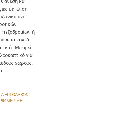
ε άνεση και
ιές με κλίση
ιδανικό όχι
ροτικών
 πεζοδρομίων ή
ούρεμα κοντά
ς, κ.ά. Μπορεί
χλοοκοπτικό για
πεδους χώρους,
α.
ΤΑ ΕΡΓΟΛΑΒΩΝ
ΤΡΙΜΜΕΡ ΜΕ